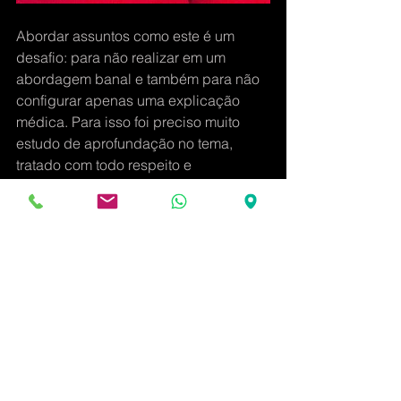
Abordar assuntos como este é um 
desafio: para não realizar em um 
abordagem banal e também para não 
configurar apenas uma explicação 
médica. Para isso foi preciso muito 
estudo de aprofundação no tema, 
tratado com todo respeito e 
propriedade.
Para a 
Cia. Traquitana
, fazer teatro 
corporativo é levar para o dia a dia 
das empresas exatamente o que elas 
precisam. No caso de Sipat, é 
necessário um conheciento e 
dedicação ainda mais aprofundados. 
Muito mais que um grupo de teatro, 
uma empresa que pensa soluções 