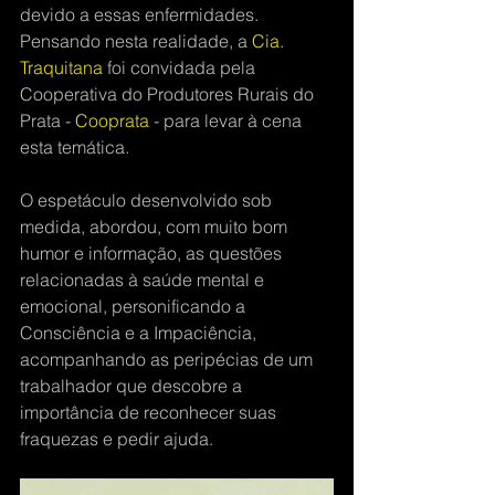
devido a essas enfermidades. 
Pensando nesta realidade, a 
Cia. 
Traquitana
 foi convidada pela 
Cooperativa do Produtores Rurais do 
Prata - 
Cooprata
 - para levar à cena 
esta temática.
O espetáculo desenvolvido sob 
medida, abordou, com muito bom 
humor e informação, as questões 
relacionadas à saúde mental e 
emocional, personificando a 
Consciência e a Impaciência, 
acompanhando as peripécias de um 
trabalhador que descobre a 
importância de reconhecer suas 
fraquezas e pedir ajuda.