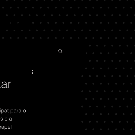
zar
ipat para o 
s e a 
papel 