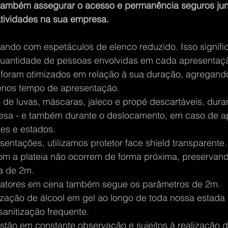
 também assegurar o acesso e permanência seguros jun
atividades na sua empresa.
ando com espetáculos de elenco reduzido. Isso signifi
quantidade de pessoas envolvidas em cada apresentaç
foram otimizados em relação à sua duração, agregand
nos tempo de apresentação.
de luvas, máscaras, jaleco e propé descartáveis, dura
esa - e também durante o deslocamento, em caso de a
es e estados.
entações, utilizamos protetor face shield transparente.
om a plateia não ocorrem de forma próxima, preservand
a de 2m.
s atores em cena também segue os parâmetros de 2m.
ização de álcool em gel ao longo de toda nossa estada
anitização frequente. 
stão em constante observação e sujeitos à realização 