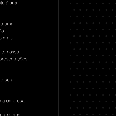
to à sua 
ca uma 
ão.
o mais 
nte nossa 
presentações 
o-se a 
 na empresa 
de exames, 