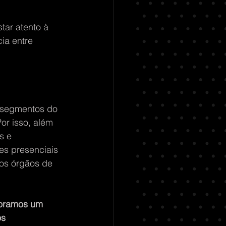
tar atento à 
ia entre 
 segmentos do 
or isso, além 
s e 
s presenciais 
os órgãos de 
boramos um 
s 