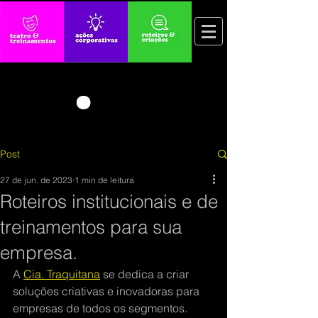
Post
27 de jun. de 2023
1 min de leitura
Roteiros institucionais e de
treinamentos para sua
empresa.
A 
Cia. Traquitana
 se dedica a criar 
soluções criativas e inovadoras para 
empresas de todos os segmentos. 