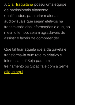
A 
Cia. Traquitana
 possui uma equipe 
de profissionais altamente 
qualificados, para criar materiais 
audiovisuais que sejam efetivos na 
transmissão das informações e que, ao 
mesmo tempo, sejam agradáveis de 
assistir e fáceis de compreender.
Que tal tirar aquela ideia da gaveta e 
transforma-la num roteiro criativo e 
interessante? Seja para um 
treinamento ou Sipat, fale com a gente, 
clique aqui
.