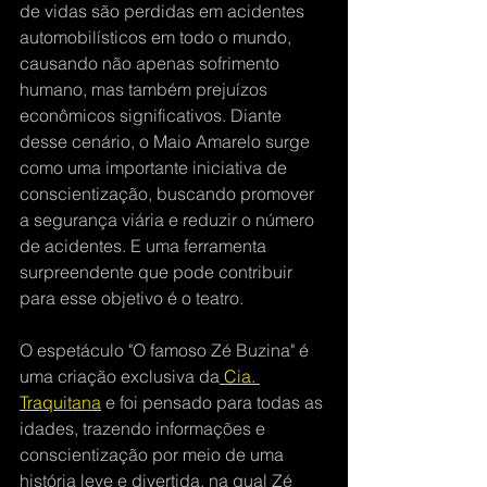
de vidas são perdidas em acidentes 
automobilísticos em todo o mundo, 
causando não apenas sofrimento 
humano, mas também prejuízos 
econômicos significativos. Diante 
desse cenário, o Maio Amarelo surge 
como uma importante iniciativa de 
conscientização, buscando promover 
a segurança viária e reduzir o número 
de acidentes. E uma ferramenta 
surpreendente que pode contribuir 
para esse objetivo é o teatro.
O espetáculo "O famoso Zé Buzina" é 
uma criação exclusiva da
 Cia. 
Traquitana
 e foi pensado para todas as 
idades, trazendo informações e 
conscientização por meio de uma 
história leve e divertida, na qual Zé 