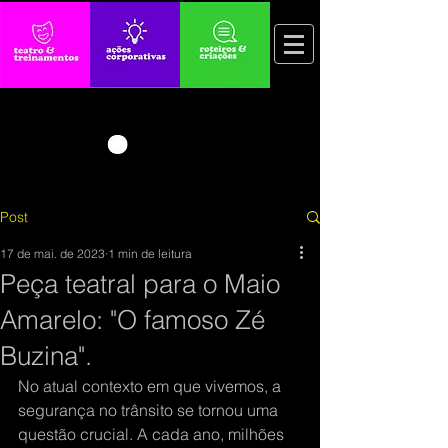
Post
17 de mai. de 2023
1 min de leitura
Peça teatral para o Maio
Amarelo: "O famoso Zé
Buzina".
No atual contexto em que vivemos, a 
segurança no trânsito se tornou uma 
questão crucial. A cada ano, milhões 