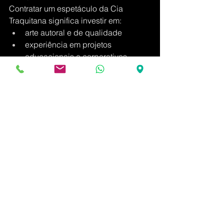
Contratar um espetáculo da Cia 
Traquitana significa investir em:
arte autoral e de qualidade
experiência em projetos 
educacionais e corporativos
linguagem adequada para 
diferentes públicos
compromisso com formação 
cultural e cidadã
produção responsável e 
adaptável a diferentes espaços
Mais do que levar uma peça, a 
Traquitana leva um 
projeto artístico-
pedagógico
, que entende o teatro 
como ferramenta de transformação.
“O Dia que Vovó Foi pra Lua” é um 
convite para que crianças (e também 