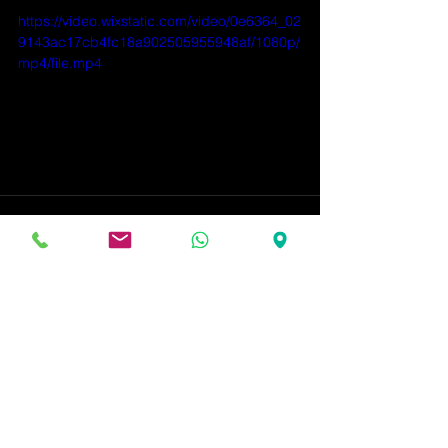
https://video.wixstatic.com/video/0e6364_02
9143ac17cb4fc18a902505955948af/1080p/
mp4/file.mp4
Ver tudo
Posts recentes