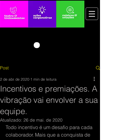
Post
2 de abr. de 2020
1 min de leitura
Incentivos e premiações. A
vibração vai envolver a sua
equipe.
Atualizado:
26 de mai. de 2020
Todo incentivo é um desafio para cada 
colaborador. Mais que a conquista de 