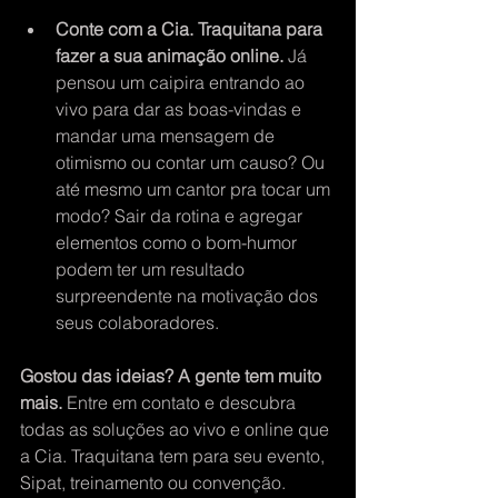
Conte com a Cia. Traquitana para 
fazer a sua animação online.
 Já 
pensou um caipira entrando ao 
vivo para dar as boas-vindas e 
mandar uma mensagem de 
otimismo ou contar um causo? Ou 
até mesmo um cantor pra tocar um 
modo? Sair da rotina e agregar 
elementos como o bom-humor 
podem ter um resultado 
surpreendente na motivação dos 
seus colaboradores.
Gostou das ideias? A gente tem muito 
mais.
 Entre em contato e descubra 
todas as soluções ao vivo e online que 
a Cia. Traquitana tem para seu evento, 
Sipat, treinamento ou convenção. 