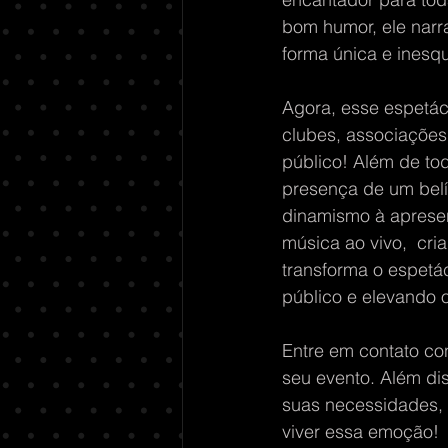
bom humor, ele narra
forma única e inesqu
Agora, esse espetác
clubes, associações
público! Além de to
presença de um belí
dinamismo à apresen
música ao vivo,  cr
transforma o espetá
público e elevando o
Entre em contato co
seu evento. Além di
suas necessidades, 
viver essa emoção!