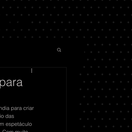
 para
dia para criar 
io das 
um espetáculo 
o. Com muito 