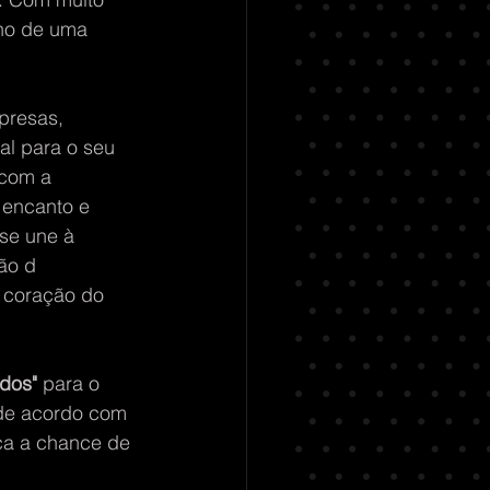
ino de uma 
presas, 
l para o seu 
 com a 
 encanto e 
se une à 
ão d 
 coração do 
dos"
 para o 
 de acordo com 
ca a chance de 