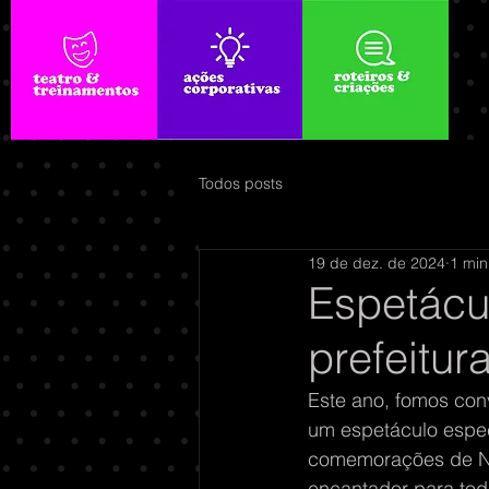
Todos posts
19 de dez. de 2024
1 min
Espetácu
prefeitur
Este ano, fomos conv
um espetáculo espec
comemorações de Na
encantador para toda