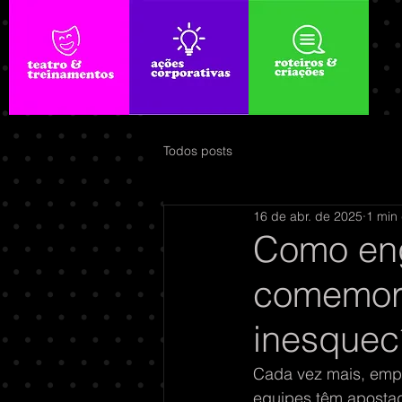
Todos posts
16 de abr. de 2025
1 min 
Como eng
comemora
inesquec
Cada vez mais, empr
equipes têm apostad