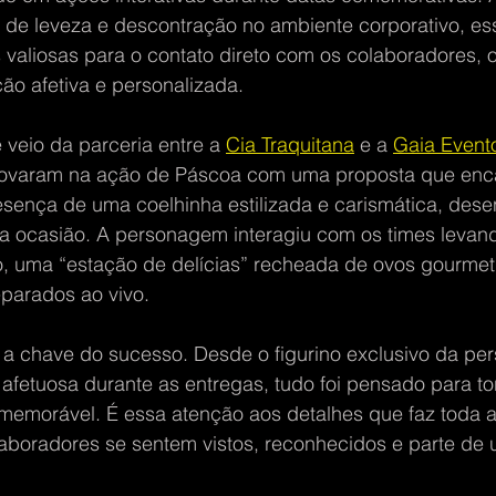
e leveza e descontração no ambiente corporativo, essa
valiosas para o contato direto com os colaboradores, o
o afetiva e personalizada.
veio da parceria entre a 
Cia Traquitana
 e a 
Gaia Event
inovaram na ação de Páscoa com uma proposta que enc
esença de uma coelhinha estilizada e carismática, dese
a ocasião. A personagem interagiu com os times levando
ro, uma “estação de delícias” recheada de ovos gourmet
parados ao vivo.
i a chave do sucesso. Desde o figurino exclusivo da pe
fetuosa durante as entregas, tudo foi pensado para to
 memorável. É essa atenção aos detalhes que faz toda a
aboradores se sentem vistos, reconhecidos e parte de 