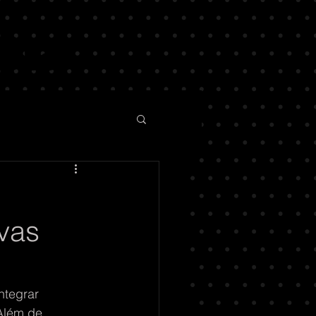
vas
ntegrar 
Além de 