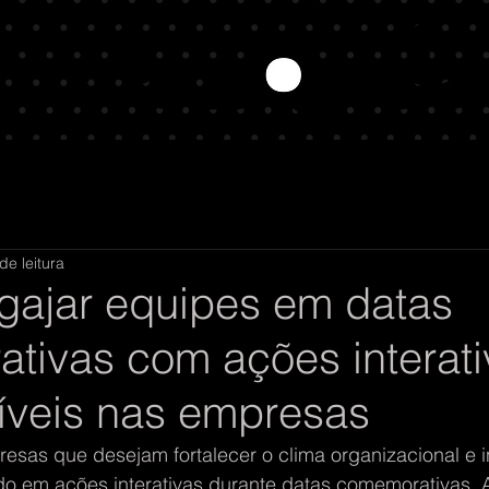
de leitura
ajar equipes em datas
tivas com ações interati
íveis nas empresas
esas que desejam fortalecer o clima organizacional e i
o em ações interativas durante datas comemorativas. 