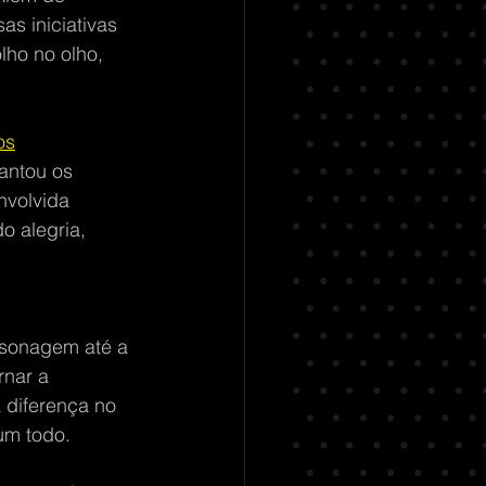
s iniciativas 
lho no olho, 
os
antou os 
nvolvida 
 alegria, 
 
rsonagem até a 
rnar a 
 diferença no 
um todo.