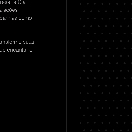
esa, a Cia 
a ações 
mpanhas como 
ransforme suas 
de encantar é 