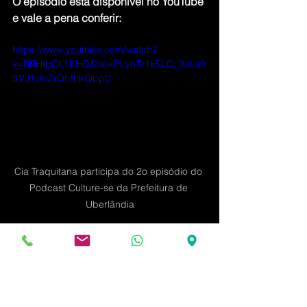
O episódio está disponível no YouTube 
e vale a pena conferir:
https://www.youtube.com/watch?
v=BBHtgCL1EHQ&list=PLyhTs1kSLQ_3oLs0
SVJ1UnZrQbfHkQbpC
Cia Traquitana participa do 2o episódio do 
Podcast Culture-se da Prefeitura de 
Uberlândia