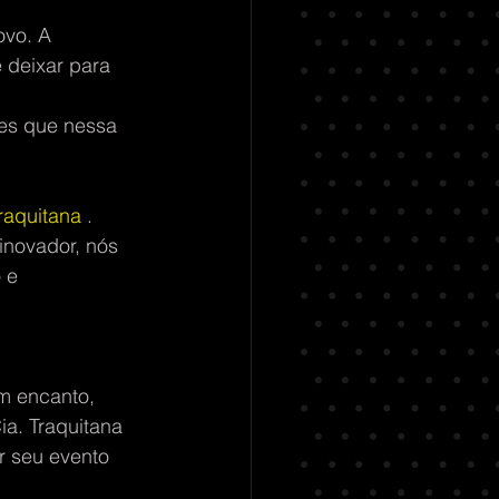
ovo. A 
 deixar para 
es que nessa 
Traquitana
 . 
inovador, nós 
 e 
 
m encanto, 
a. Traquitana 
r seu evento 